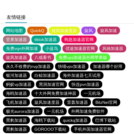
友情链接
网站地图
QuickQ
旋风加速度器
旋风
旋风加速
坚果加速器
tiktok加速器
狗急加速器官网
免费vqn外网加速
小蓝鸟
优途加速器官网
风驰加速器
旋风加速器
八戒看书
免费vps加速器外网苹果版
永久不收费的nvp加速器
快喵vpv加速器
加速器哪个好用
银河加速器
白鲸加速器
海外加速器七天试用
蚂蚁vp加速器
黑洞加速官网
快连pvn加速器
海鸥加速器
十大外网免费加速神器
一元机场
飞机加速器
旋风加速度器
雷轰加速器
BitzNet官网
极光aurora加速器
一元机场
外网加速免费软件
黑豹加速器
海鸥下载站
quickq加速器
巴博下载站
黑豹加速器
GOROOO下载站
手机外国加速器官网