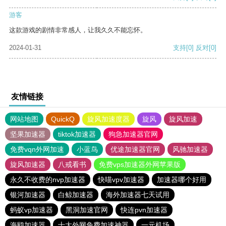
游客
这款游戏的剧情非常感人，让我久久不能忘怀。
2024-01-31
支持
[0]
反对
[0]
友情链接
网站地图
QuickQ
旋风加速度器
旋风
旋风加速
坚果加速器
tiktok加速器
狗急加速器官网
免费vqn外网加速
小蓝鸟
优途加速器官网
风驰加速器
旋风加速器
八戒看书
免费vps加速器外网苹果版
永久不收费的nvp加速器
快喵vpv加速器
加速器哪个好用
银河加速器
白鲸加速器
海外加速器七天试用
蚂蚁vp加速器
黑洞加速官网
快连pvn加速器
海鸥加速器
十大外网免费加速神器
一元机场