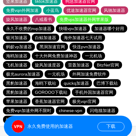
坚果加速器
tiktok加速器
狗急加速器官网
免费vqn外网加速
小蓝鸟
优途加速器官网
风驰加速器
旋风加速器
八戒看书
免费vps加速器外网苹果版
永久不收费的nvp加速器
快喵vpv加速器
加速器哪个好用
银河加速器
白鲸加速器
海外加速器七天试用
蚂蚁vp加速器
黑洞加速官网
快连pvn加速器
海鸥加速器
十大外网免费加速神器
一元机场
飞机加速器
旋风加速度器
雷轰加速器
BitzNet官网
极光aurora加速器
一元机场
外网加速免费软件
黑豹加速器
海鸥下载站
quickq加速器
巴博下载站
黑豹加速器
GOROOO下载站
手机外国加速器官网
苹果加速器
香蕉加速器官网
极光vqn官网
免费vqn加速外网不限时
chinese-vpn
闪电猫加速器
快橙加速器
神灯vp加速器官网
永久免费使用的加速器
下载