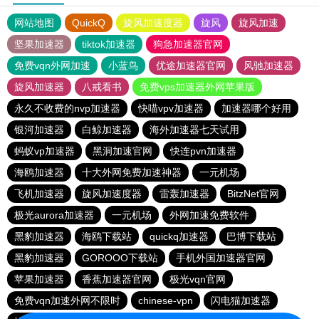
网站地图
QuickQ
旋风加速度器
旋风
旋风加速
坚果加速器
tiktok加速器
狗急加速器官网
免费vqn外网加速
小蓝鸟
优途加速器官网
风驰加速器
旋风加速器
八戒看书
免费vps加速器外网苹果版
永久不收费的nvp加速器
快喵vpv加速器
加速器哪个好用
银河加速器
白鲸加速器
海外加速器七天试用
蚂蚁vp加速器
黑洞加速官网
快连pvn加速器
海鸥加速器
十大外网免费加速神器
一元机场
飞机加速器
旋风加速度器
雷轰加速器
BitzNet官网
极光aurora加速器
一元机场
外网加速免费软件
黑豹加速器
海鸥下载站
quickq加速器
巴博下载站
黑豹加速器
GOROOO下载站
手机外国加速器官网
苹果加速器
香蕉加速器官网
极光vqn官网
免费vqn加速外网不限时
chinese-vpn
闪电猫加速器