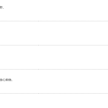
野。
够放心购物。