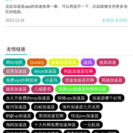
这款加速器app的加速效果一般，可以再提升一下，比如能够支持更多地
区的线路。
2023-12-14
支持
[0]
反对
[0]
友情链接
网站地图
QuickQ
旋风加速度器
旋风
旋风加速
坚果加速器
tiktok加速器
狗急加速器官网
免费vqn外网加速
小蓝鸟
优途加速器官网
风驰加速器
旋风加速器
八戒看书
免费vps加速器外网苹果版
永久不收费的nvp加速器
快喵vpv加速器
加速器哪个好用
银河加速器
白鲸加速器
海外加速器七天试用
蚂蚁vp加速器
黑洞加速官网
快连pvn加速器
海鸥加速器
十大外网免费加速神器
一元机场