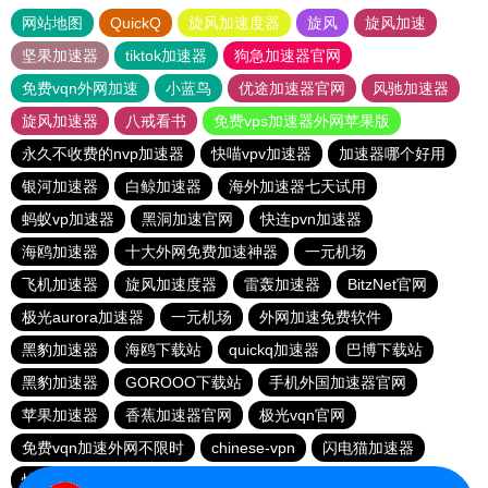
网站地图
QuickQ
旋风加速度器
旋风
旋风加速
坚果加速器
tiktok加速器
狗急加速器官网
免费vqn外网加速
小蓝鸟
优途加速器官网
风驰加速器
旋风加速器
八戒看书
免费vps加速器外网苹果版
永久不收费的nvp加速器
快喵vpv加速器
加速器哪个好用
银河加速器
白鲸加速器
海外加速器七天试用
蚂蚁vp加速器
黑洞加速官网
快连pvn加速器
海鸥加速器
十大外网免费加速神器
一元机场
飞机加速器
旋风加速度器
雷轰加速器
BitzNet官网
极光aurora加速器
一元机场
外网加速免费软件
黑豹加速器
海鸥下载站
quickq加速器
巴博下载站
黑豹加速器
GOROOO下载站
手机外国加速器官网
苹果加速器
香蕉加速器官网
极光vqn官网
免费vqn加速外网不限时
chinese-vpn
闪电猫加速器
快橙加速器
神灯vp加速器官网